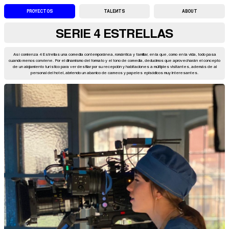
PROYECTOS
TALENTS
ABOUT
SERIE 4 ESTRELLAS
Así comienza 4 Estrellas una comedia contemporánea, romántica y familiar, en la que, como en la vida, todo pasa
cuando menos conviene. Por el dinamismo del formato y el tono de comedia, deducimos que aprovecharán el concepto
de un alojamiento turístico para ver desfilar por su recepción y habitaciones a múltiples visitantes, además de al
personal del hotel, abriendo un abanico de cameos y papeles episódicos muy interesantes.